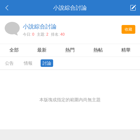
小說綜合討論
小說綜合討論
收藏
今日:
0
主題:
2
排名:
40
全部
最新
熱門
熱帖
精華
公告
情報
討論
本版塊或指定的範圍內尚無主題