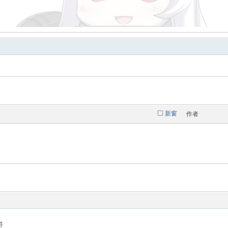
 DC前個帳號莫名被封鎖 現實又是有點艱難的狀態(雖然現在沒有好多少) 也先感謝
上來處理一下 各位勇者辛苦了
新窗
作者
幾年，才可以這麼容易恢復
力才有今天
勇者們...
方法...脫節太久了這次確實對我很坑
(･_･;
符