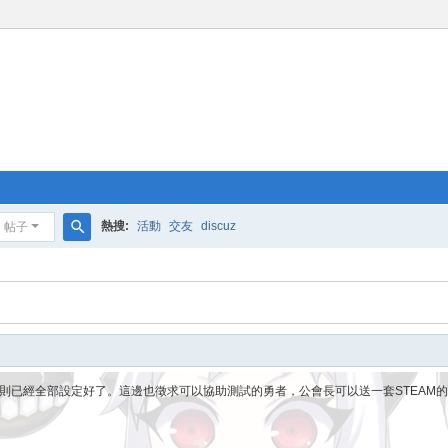
熱搜:
活動
交友
discuz
帖子
搜
索
已經全部設定好了。這邊也徵求可以協助測試的勇者，公會長可以送一套STEAM的TT