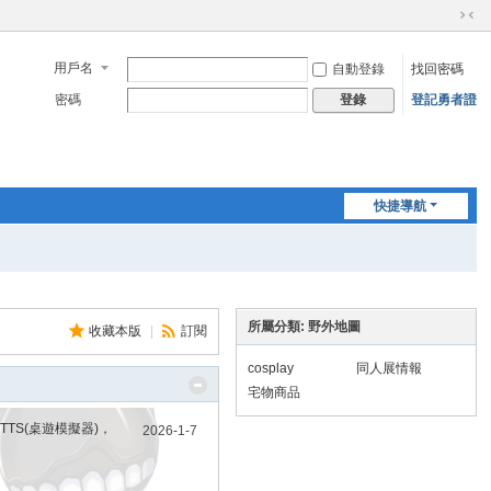
切
換
用戶名
自動登錄
找回密碼
到
窄
密碼
登記勇者證
登錄
版
快捷導航
所屬分類: 野外地圖
收藏本版
|
訂閱
cosplay
同人展情報
宅物商品
S(桌遊模擬器)，
2026-1-7