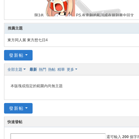
會
限3名
PS.有意願的私訊或在規則書中回文
天封雷將
說:
沒想到遭遇許多狀況後我還活著且公會也還存在...
全站
推薦主題
努力讓公會得以存續 雖然不知道可以做到多少但能有空閒我就會
全站
a0000778
說:
大家中秋節快樂
東方同人展 東方想七日4
全站
發新帖
全部主題
最新
熱門
熱帖
精華
更多
a0000778
對
羽雅聖楓
說:
也要感謝羽雅就這樣讓機器開了好
全站
本版塊或指定的範圍內尚無主題
發新帖
羽雅聖楓
說:
其實說技術組接手還不如需要感謝多啦a778的努
全站
天封雷將
說:
奮戰好久終於能如期的發佈了...真的是很對不起各位
快速發帖
全站
天封雷將
說:
試了一陣子了實在找不到怎麼把3.2改成3.3能用的
全站
羽雅聖楓
說:
最近很忙都沒空上來耍廢，假如有問題可以直接PM我~
還可輸入
200
個字