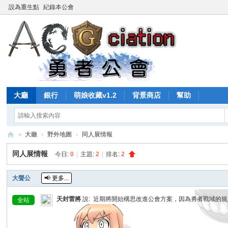
設為重生點
紀錄本公會
大廳
銀行
萌娘收藏v1.2
背景商店
幫助
»
大廳
›
野外地圖
›
同人展情報
A
同人展情報
今日:
0
|
主題:
2
|
排名:
2
C
G
大聲公
📢
更多...
勇
天封雷將
說:
近期將開始構思改進公會方案，因為勇者戰域的規則
全站
者
公