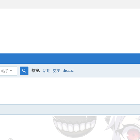
熱搜:
活動
交友
discuz
帖子
搜
索