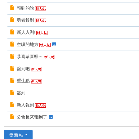
亞修葛雷
說:
報到報到!
報到的說
全站
天封雷將
說:
奮戰好久終於能如期的發佈了...真的是很對不起各位
勇者報到
全站
天封雷將
說:
試了一陣子了實在找不到怎麼把3.2改成3.3能用的
全站
羽雅聖楓
說:
最近很忙都沒空上來耍廢，假如有問題可以直接PM我~
新人入列!
全站
天封雷將
說:
最近銀行在跟會長討債...需要優先處理這危機
空曠的地方
全站
天封雷將
說:
終於事情差不多了...禮拜五跟六會更新一些東西
恭喜恭喜呀～
全站
天封雷將
說:
羽雅感謝幫我處理發文格式
簽到吧
全站
偉大的睏睏
說:
所以我說..貼帖子有加分嘛!還是就是基本分
全站
偉大的睏睏
說:
所以我說...下大雨4g收訊太差沒辦法上傳
重生點
全站
天封雷將
說:
所以說...這句話的含意是?
簽到
全站
偉大的睏睏
說:
所以我說，我還需要發帖子麻
新人報到
公會長來報到了
發新帖