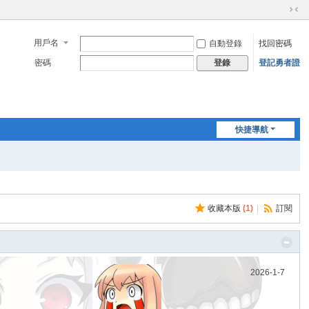
切
換
用戶名
自動登錄
找回密碼
到
窄
密碼
登記勇者證
登錄
版
快捷導航
收藏本版
(
1
)
|
訂閱
2026-1-7