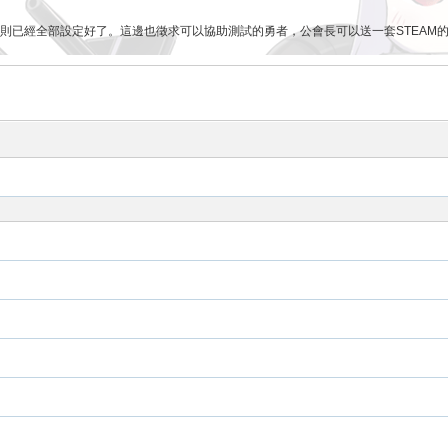
已經全部設定好了。這邊也徵求可以協助測試的勇者，公會長可以送一套STEAM的TT
. DC前個帳號莫名被封鎖 現實又是有點艱難的狀態(雖然現在沒有好多少) 也先感謝
幾年，才可以這麼容易恢復
力才有今天