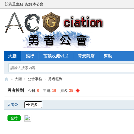
設為重生點
紀錄本公會
大廳
銀行
萌娘收藏v1.2
背景商店
幫助
»
大廳
›
公會事務
›
勇者報到
A
勇者報到
今日:
0
|
主題:
19
|
排名:
35
C
G
大聲公
📢
更多...
勇
全站
者
公