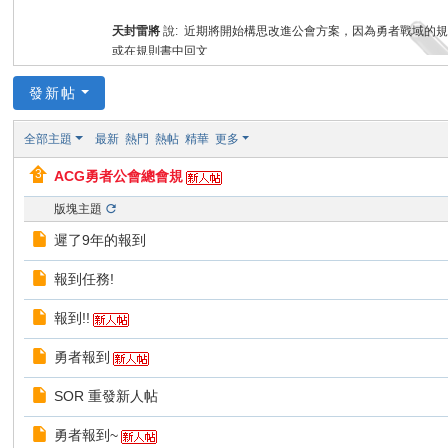
會
天封雷將
說:
近期將開始構思改進公會方案，因為勇者戰域的規則
或在規則書中回文
天封雷將
說:
沒想到遭遇許多狀況後我還活著且公會也還存在..
全站
發新帖
少但能有空閒我就會上來處理一下 各位勇者辛苦了
全站
a0000778
說:
大家中秋節快樂
全部主題
最新
熱門
熱帖
精華
更多
全站
ACG勇者公會總會規
版塊主題
a0000778
對
羽雅聖楓
說:
也要感謝羽雅就這樣讓機器開了好
遲了9年的報到
全站
報到任務!
報到!!
羽雅聖楓
說:
其實說技術組接手還不如需要感謝多啦a778的努
勇者報到
本版
SOR 重發新人帖
勇者報到~