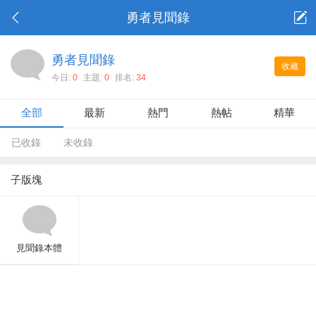
勇者見聞錄
勇者見聞錄
收藏
今日:
0
主題:
0
排名:
34
全部
最新
熱門
熱帖
精華
已收錄
未收錄
子版塊
見聞錄本體